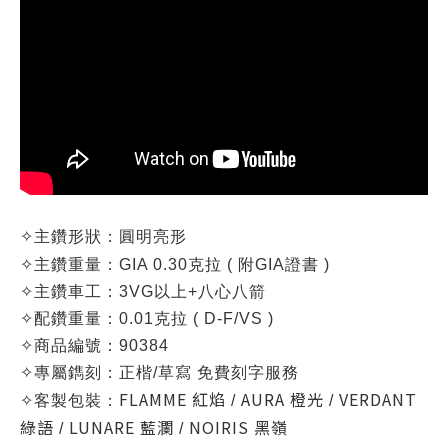
✧
主鑽形狀：圓明亮形
✧
主鑽重量：
GIA 0.30克拉 (
附GIA證書 )
✧
主鑽車工：3VG以上+八心八箭
✧
配鑽重量：0.01克拉
( D-F/VS )
✧
商品編號：
90384
✧
專屬鐫刻：正楷/草寫 免費刻字服務
FLAMME 紅焰
AURA 橙光
VERDANT
✧
客製包裝：
/
/
綠語
LUNARE 藍瀾
NOIRIS 黑嶺
/
/