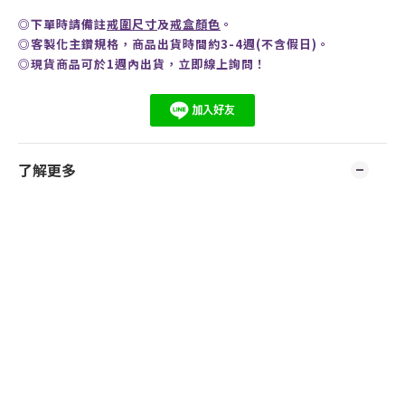
◎
下單時請備註
戒圍尺寸
及
戒盒顏色
。
◎客製化主鑽規格，商品出貨時間約3-4週(不含假日)。
◎現貨商品可於1週內出貨，
立即線上
詢問
！
了解更多