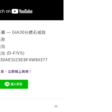
屬 — GIA30分鑽石戒指
亮形
克拉
克拉
(D-F/VS)
30AESI23E8F4W90377
出貨，
立即線上
詢問
！