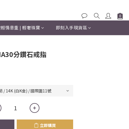
輕情意重 | 輕奢珠寶
即刻入手現貨區
立即購買
IA30分鑽石戒指
立即購買