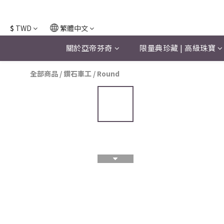
$
TWD
繁體中文
關於亞帝芬奇
限量典珍藏 | 高級珠寶
全部商品
/
鑽石車工
/
Round