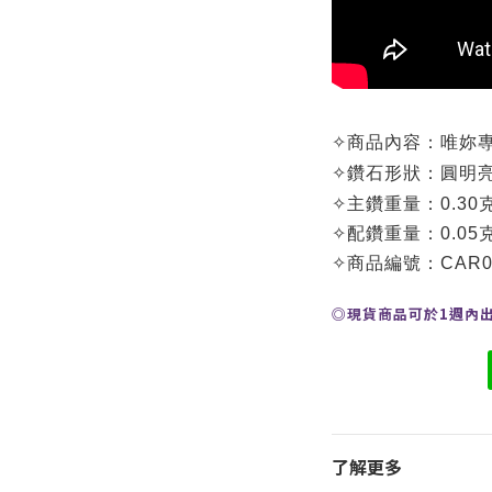
✧
商品內容：
唯妳專
✧
鑽石形狀：圓明
✧
主鑽重量：0.30
✧
配鑽重量：0.05
✧
商品編號：
CAR0
◎現貨商品可於1週內
了解更多