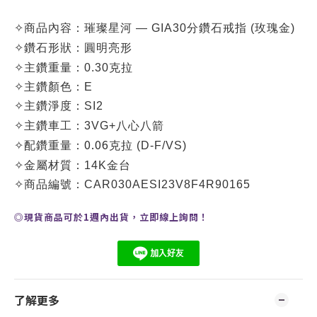
✧
商品內容：
璀璨星河 — GIA30分鑽石戒指 (玫瑰金)
✧
鑽石形狀：圓明亮形
✧
主鑽重量：0.30克拉
✧
主鑽顏色：E
✧
主鑽淨度：SI2
✧
主鑽車工：3VG+八心八箭
0.06
✧
配鑽重量：
克拉
(D-F/VS)
✧
金屬材質：14K金台
✧
商品編號：
CAR030AESI23V8F4R90165
◎現貨商品可於1週內出貨，
立即線上
詢問
！
了解更多