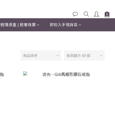
輕情意重 | 輕奢珠寶
即刻入手現貨區
商品排序
每頁顯示 48 個