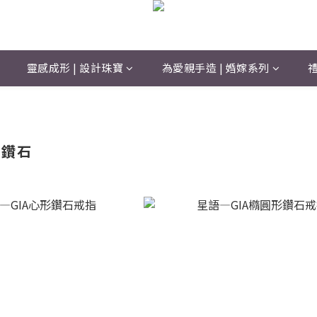
靈感成形 | 設計珠寶
為愛親手造 | 婚嫁系列
禮
屬鑽石