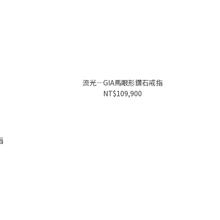
流光—GIA馬眼形鑽石戒指
NT$109,900